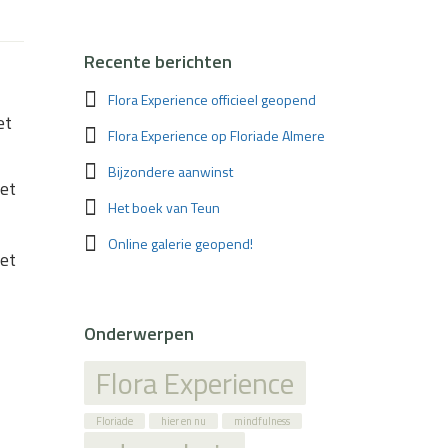
Recente berichten
Flora Experience officieel geopend
et
Flora Experience op Floriade Almere
Bijzondere aanwinst
het
Het boek van Teun
Online galerie geopend!
het
Onderwerpen
Flora Experience
Floriade
hier en nu
mindfulness