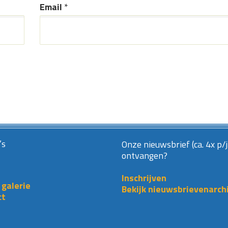
Email
*
’s
Onze nieuwsbrief (ca. 4x p/j
ontvangen?
Inschrijven
 galerie
Bekijk nieuwsbrievenarch
ct