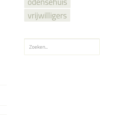
odensehuis
vrijwilligers
Zoeken...