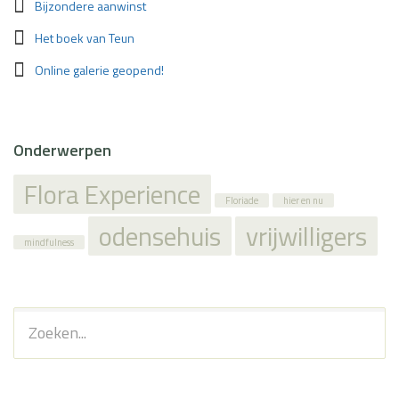
Bijzondere aanwinst
Het boek van Teun
Online galerie geopend!
Onderwerpen
Flora Experience
Floriade
hier en nu
odensehuis
vrijwilligers
mindfulness
Zoeken...