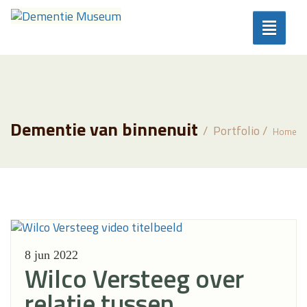
Toggle
navigat
Home
Online galerie
Dementie van binnenuit
Portfolio
Home
Blogs
Partners
8 jun
2022
Wilco Versteeg over
relatie tussen